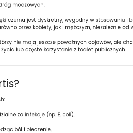
 dróg moczowych.
ęki czemu jest dyskretny, wygodny w stosowaniu i 
ówno przez kobiety, jak i mężczyzn, niezależnie od w
 którzy nie mają jeszcze poważnych objawów, ale ch
życia lub częste korzystanie z toalet publicznych.
rtis?
ch:
alne za infekcje (np. E. coli),
dząc ból i pieczenie,