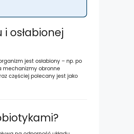
 i osłabionej
rganizm jest osłabiony – np. po
cnia mechanizmy obronne
az częściej polecany jest jako
obiotykami?
ż wpływa na odporność układu