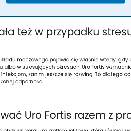
iała też w przypadku stresu
 układu moczowego pojawia się właśnie wtedy, gdy o
roku albo w stresujących okresach. Uro Fortis wzma
fekcjom, zanim jeszcze się rozwiną. To dlatego cor
żonej odporności.
wać Uro Fortis razem z pr
obiotyki wspierają mikroflorę jelitową, która równie