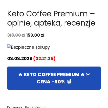
Keto Coffee Premium –
opinie, apteka, recenzje
Pierwotna
Aktualna
318,00
zł
159,00
zł
cena
cena
wynosiła:
wynosi:
318,00 zł.
159,00 zł.
08.08.2026
(
02:21:35
)
🔥 KETO COFFEE PREMIUM 🔥 ✂
CENA -50% 🛒
Kategoria:
Bez kategorii