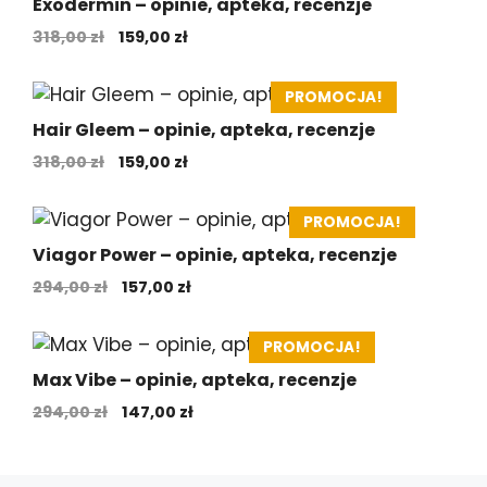
Exodermin – opinie, apteka, recenzje
Pierwotna
Aktualna
318,00
zł
159,00
zł
cena
cena
wynosiła:
wynosi:
PROMOCJA!
318,00 zł.
159,00 zł.
Hair Gleem – opinie, apteka, recenzje
Pierwotna
Aktualna
318,00
zł
159,00
zł
cena
cena
wynosiła:
wynosi:
PROMOCJA!
318,00 zł.
159,00 zł.
Viagor Power – opinie, apteka, recenzje
Pierwotna
Aktualna
294,00
zł
157,00
zł
cena
cena
wynosiła:
wynosi:
PROMOCJA!
294,00 zł.
157,00 zł.
Max Vibe – opinie, apteka, recenzje
Pierwotna
Aktualna
294,00
zł
147,00
zł
cena
cena
wynosiła:
wynosi:
294,00 zł.
147,00 zł.